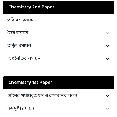
Chemistry 2nd Paper
পরিবেশ রসায়ন
জৈব রসায়ন
তড়িৎ রসায়ন
অর্থনৈতিক রসায়ন
Chemistry 1st Paper
মৌলের পর্যায়বৃত্ত ধর্ম ও রাসায়নিক বন্ধন
কর্মমূখী রসায়ন