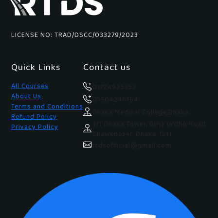
LICENSE NO: TRAD/DSCC/033279/2023
Quick Links
Contact us
All Courses
01724925752
About Us
01604246164
Terms and Conditions
Dhaka Medical College,Dhaka.
Refund Policy
3/1 Dhaka Tower, Girja Urdho Road,
Privacy Policy
Chawkbazar, Dhaka-1211.
rtdsofficial@gmail.com