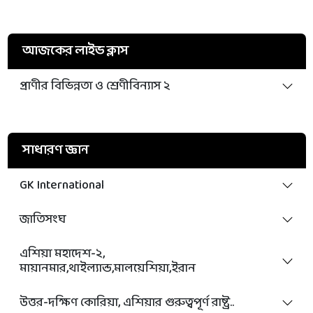
আজকের লাইভ ক্লাস
প্রাণীর বিভিন্নতা ও শ্রেণীবিন্যাস ২
সাধারণ জ্ঞান
GK International
জাতিসংঘ
এশিয়া মহাদেশ-২,
মায়ানমার,থাইল্যান্ড,মালয়েশিয়া,ইরান
উত্তর-দক্ষিণ কোরিয়া, এশিয়ার গুরুত্বপূর্ণ রাষ্ট্র..