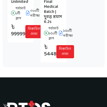
Unlimited
Final
Medical
সর্বমোট
৩০০টি
Batch |
০টি
পরীক্ষা
দুরন্ত প্রয়াস
ক্লাস
6.2s
৳
সর্বমোট
বিস্তারিত
১৫০টি
99999
১৫০টি
দেখো
পরীক্ষা
ক্লাস
৳
বিস্তারিত
5448
দেখো