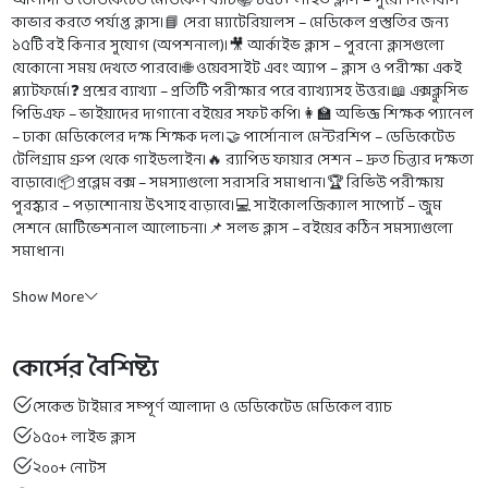
আলাদা ও ডেডিকেটেড মেডিকেল ব্যাচ📚 ১৫০+ লাইভ ক্লাস – পুরো সিলেবাস
কাভার করতে পর্যাপ্ত ক্লাস।📘 সেরা ম্যাটেরিয়ালস – মেডিকেল প্রস্তুতির জন্য
১৫টি বই কিনার সুযোগ (অপশনাল)।🎥 আর্কাইভ ক্লাস – পুরনো ক্লাসগুলো
যেকোনো সময় দেখতে পারবে।🌐 ওয়েবসাইট এবং অ্যাপ – ক্লাস ও পরীক্ষা একই
প্ল্যাটফর্মে।❓ প্রশ্নের ব্যাখ্যা – প্রতিটি পরীক্ষার পরে ব্যাখ্যাসহ উত্তর।📖 এক্সক্লুসিভ
পিডিএফ – ভাইয়াদের দাগানো বইয়ের সফট কপি।👩‍🏫 অভিজ্ঞ শিক্ষক প্যানেল
– ঢাকা মেডিকেলের দক্ষ শিক্ষক দল।🤝 পার্সোনাল মেন্টরশিপ – ডেডিকেটেড
টেলিগ্রাম গ্রুপ থেকে গাইডলাইন।🔥 র‍্যাপিড ফায়ার সেশন – দ্রুত চিন্তার দক্ষতা
বাড়াবে।📦 প্রব্লেম বক্স – সমস্যাগুলো সরাসরি সমাধান।🏆 রিভিউ পরীক্ষায়
পুরস্কার – পড়াশোনায় উৎসাহ বাড়াবে।💻 সাইকোলজিক্যাল সাপোর্ট – জুম
সেশনে মোটিভেশনাল আলোচনা।📌 সলভ ক্লাস – বইয়ের কঠিন সমস্যাগুলো
সমাধান।
Show More
কোর্সের বৈশিষ্ট্য
সেকেন্ড টাইমার সম্পূর্ণ আলাদা ও ডেডিকেটেড মেডিকেল ব্যাচ
১৫০+ লাইভ ক্লাস
২০০+ নোটস