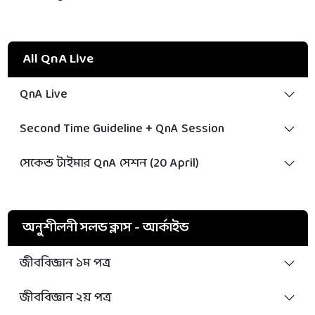
All QnA Live
QnA Live
Second Time Guideline + QnA Session
সেকেন্ড টাইমার QnA সেশন (20 April)
অনুশীলনী সলভ ক্লাস - আর্কাইভ
জীববিজ্ঞান ১ম পত্র
জীববিজ্ঞান ২য় পত্র